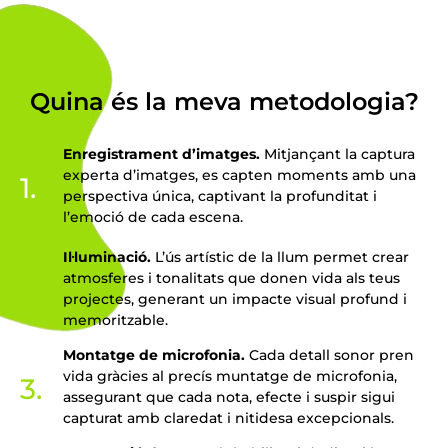
Quina és la meva metodologia?
Enregistrament d’imatges.
Mitjançant la captura
experta d’imatges, es capten moments amb una
1.
perspectiva única, captivant la profunditat i
l’emoció de cada escena.
Il·luminació.
L’ús artístic de la llum permet crear
2.
atmosferes i tonalitats que donen vida als teus
projectes, generant un impacte visual profund i
memoritzable.
Montatge de microfonia.
Cada detall sonor pren
vida gràcies al precís muntatge de microfonia,
3.
assegurant que cada nota, efecte i suspir sigui
capturat amb claredat i nitidesa excepcionals.